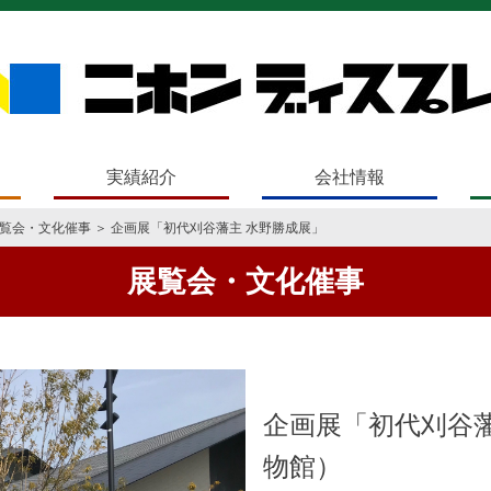
実績紹介
会社情報
覧会・文化催事
＞ 企画展「初代刈谷藩主 水野勝成展」
展覧会・文化催事
企画展「初代刈谷
物館）