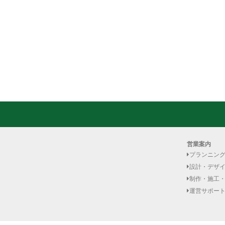
営業案内
プランニン
設計・デザ
制作・施工
運営サポー